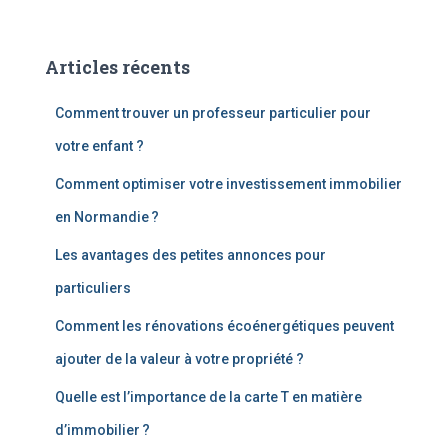
c
h
e
Articles récents
r
c
Comment trouver un professeur particulier pour
h
e
votre enfant ?
r
Comment optimiser votre investissement immobilier
:
en Normandie ?
Les avantages des petites annonces pour
particuliers
Comment les rénovations écoénergétiques peuvent
ajouter de la valeur à votre propriété ?
Quelle est l’importance de la carte T en matière
d’immobilier ?