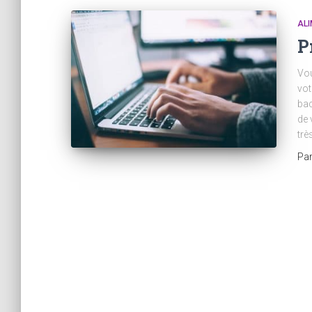
ALI
P
Vou
vot
bac
de 
trè
Pa