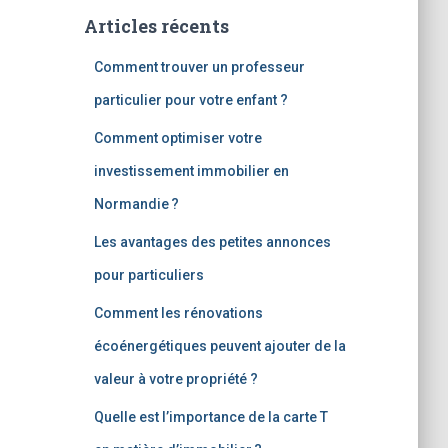
e
Articles récents
r
c
Comment trouver un professeur
h
e
particulier pour votre enfant ?
r
Comment optimiser votre
:
investissement immobilier en
Normandie ?
Les avantages des petites annonces
pour particuliers
Comment les rénovations
écoénergétiques peuvent ajouter de la
valeur à votre propriété ?
Quelle est l’importance de la carte T