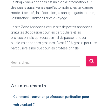
Le Blog Zone Annonces est un blog d’information sur
des sujets aussi variés que l’automobile, les tendances
mode et beauté, la décoration, la santé, la gastronomie,
l’assurance, l’immobilier et le voyage.
Le site Zone Annonces est un site de petites annonces
gratuites d’occasion pour les particuliers et les
professionnels qui vous permet de passer une ou
plusieurs annonces gratuites. C’est 100% gratuit pour les
particuliers ainsi que pour les professionnels.
R
Rechercher…
e
c
h
e
Articles récents
r
c
Comment trouver un professeur particulier pour
h
e
votre enfant ?